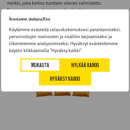
merkki, joka kertoo tuotteen olevan valmistettu
Suomessa, suomalaisista raaka-aineista.
Arvostamme yksityisyyttäsi
Kiitos, että olette olleet matkassa mukana – jatketaan
yhdessä herkullisten hetkien luomista!
Käytämme evästeitä selauskokemuksesi parantamiseksi,
personoitujen mainosten ja sisällön tarjoamiseksi ja
liikenteemme analysoimiseksi. Hyväksyt evästeidemme
käytön klikkaamalla ”Hyväksy kaikki”.
MUKAUTA
HYLKÄÄ KAIKKI
HYVÄKSY KAIKKI