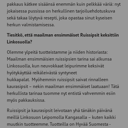
pakkaus kätkee sisäänsä enemmän kuin pelkkää väriä: nyt
jokaisessa pussissa on herkullinen tarjoiluehdotuskuva
sekä takaa löytyvä resepti, joka opastaa sinut kyseisen
herkun valmistamisessa.
Tiesitkö, että maailman ensimmäiset Ruissipsit keksittiin
Linkosuolla?
Olemme ylpeitä tuotteistamme ja niiden historiasta:
Maailman ensimmäisien ruissipsien tarina sai alkunsa
Linkosuolla, kun neuvokkaat leipurimme keksivät
hyötykäyttää reikäleivästä syntyneet
hukkapalat. Myöhemmin ruissipsit saivat rinnalleen
kaurasipsit – nekin maailman ensimmäiset laatuaan! Tätä
herkullista tarinaa tuomme nyt entistä vahvemmin esiin
myös pakkauksissa.
Ruissipsit ja kaurasipsit leivotaan yhä tänäkin päivänä
meillä Linkosuon Leipomolla Kangasalla – kuten kaikki
muutkin tuotteemme. Tuotteilla on Hyvää Suomesta -