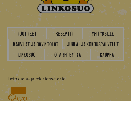
Tuotteet
Reseptit
Yrityksille
Kahvilat ja ravintolat
Juhla- ja kokouspalvelut
Linkosuo
Ota yhteyttä
Kauppa
Tietosuoja- ja rekisteriseloste
Seuraa Linkosuota