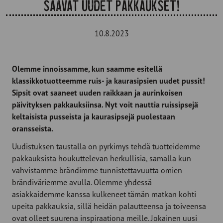
saavat uudet pakkaukset!
10.8.2023
Olemme innoissamme, kun saamme esitellä
klassikkotuotteemme ruis- ja kaurasipsien uudet pussit!
Sipsit ovat saaneet uuden raikkaan ja aurinkoisen
päivityksen pakkauksiinsa. Nyt voit nauttia ruissipsejä
keltaisista pusseista ja kaurasipsejä puolestaan
oransseista.
Uudistuksen taustalla on pyrkimys tehdä tuotteidemme
pakkauksista houkuttelevan herkullisia, samalla kun
vahvistamme brändimme tunnistettavuutta omien
brändiväriemme avulla. Olemme yhdessä
asiakkaidemme kanssa kulkeneet tämän matkan kohti
upeita pakkauksia, sillä heidän palautteensa ja toiveensa
ovat olleet suurena inspiraationa meille. Jokainen uusi