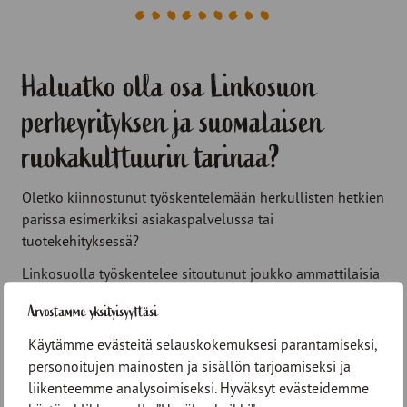
Haluatko olla osa Linkosuon
perheyrityksen ja suomalaisen
ruokakulttuurin tarinaa?
Oletko kiinnostunut työskentelemään herkullisten hetkien
parissa esimerkiksi asiakaspalvelussa tai
tuotekehityksessä?
Linkosuolla työskentelee sitoutunut joukko ammattilaisia
monipuolisissa tehtävissä.
Arvostamme yksityisyyttäsi
Käytämme evästeitä selauskokemuksesi parantamiseksi,
KATSO AVOIMET TYÖPAIKAT
personoitujen mainosten ja sisällön tarjoamiseksi ja
liikenteemme analysoimiseksi. Hyväksyt evästeidemme