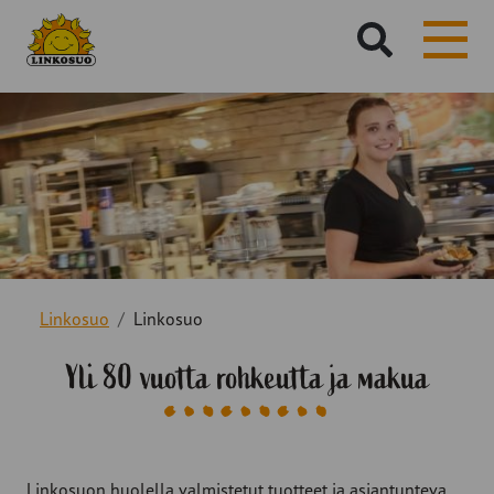
Hae
sivustolta:
Linkosuo
Linkosuo
Yli 80 vuotta rohkeutta ja makua
Linkosuon huolella valmistetut tuotteet ja asiantunteva