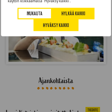
käytön klikkaamalla ”Hyväksy kaikki”.
MUKAUTA
HYLKÄÄ KAIKKI
HYVÄKSY KAIKKI
Ajankohtaista
Tiedote