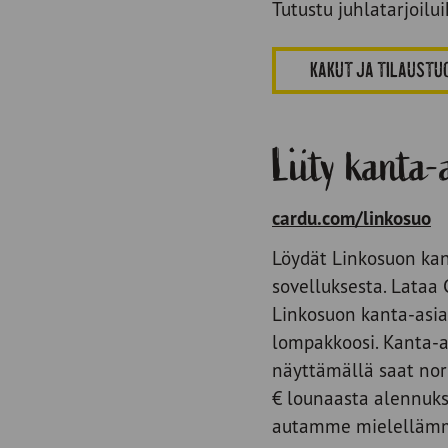
Tutustu juhlatarjoil
KAKUT JA TILAUSTU
Liity kanta-
cardu.com/linkosuo
Löydät Linkosuon kan
sovelluksesta. Lataa 
Linkosuon kanta-asia
lompakkoosi. Kanta-a
näyttämällä saat nor
€ lounaasta alennukse
autamme mielelläm