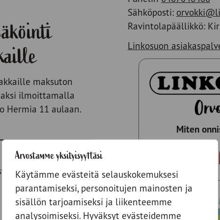
Sähköposti:
orvokki@li
säköinti
Ravintolapäällikkö: Kir
Linkosuon asiakaspalve
kaille
akkaille maksuton
jaksi ilmoittamalla
o Hermia 11 aulaan.
Miten onn
Arvostamme yksityisyyttäsi
taanota käteistä
Käytämme evästeitä selauskokemuksesi
parantamiseksi, personoitujen mainosten ja
sisällön tarjoamiseksi ja liikenteemme
analysoimiseksi. Hyväksyt evästeidemme