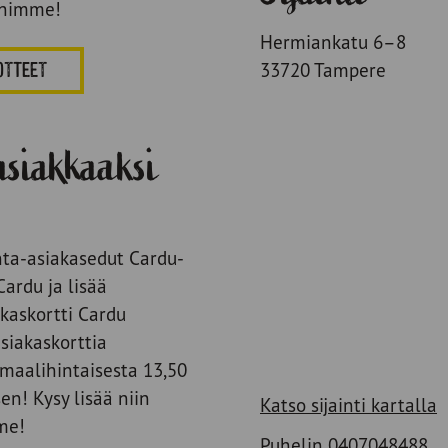
uihimme!
Hermiankatu 6–8
33720 Tampere
OTTEET
asiakkaaksi
ta-asiakasedut Cardu-
Cardu ja lisää
kaskortti Cardu
siakaskorttia
maalihintaisesta 13,50
n! Kysy lisää niin
Katso sijainti kartalla
me!
Puhelin
0407048488