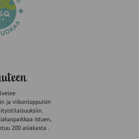
suuteen
alvelee
in ja viikonloppuisin
ityistilaisuuksiin.
iakaspaikkaa istuen,
uu 200 asiakasta .