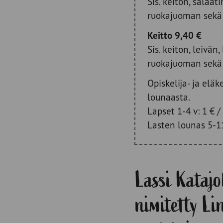
Sis. keiton, salaati
ruokajuoman sekä 
Keitto 9,40 €
Sis. keiton, leivän,
ruokajuoman sekä 
Opiskelija- ja elä
lounaasta.
Lapset 1-4 v: 1 € /
Lasten lounas 5-11
Lassi Katajo
nimitetty L