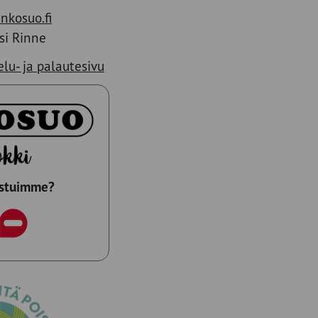
nkosuo.fi
si Rinne
lu- ja palautesivu
istuimme?