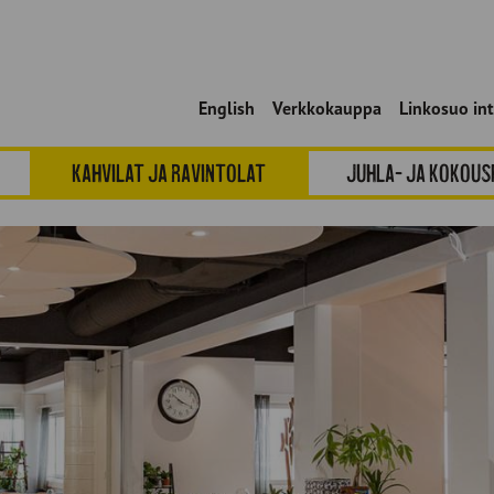
English
Verkkokauppa
Linkosuo in
Kahvilat ja ravintolat
Juhla- ja kokou