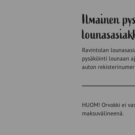
Ilmainen py
lounasasiak
Ravintolan lounasasi
pysäköinti lounaan a
auton rekisterinumer
HUOM! Orvokki ei vas
maksuvälineenä.