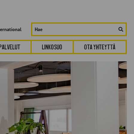
Hae
ternational
sivustolta:
spalvelut
Linkosuo
Ota yhteyttä