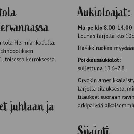
tola
Aukioloajat:
Hervannassa
Ma-pe klo 8.00-14.00
Lounas tarjolla klo 10
ntola Hermiankadulla.
Hävikkiruokaa myydään
Technopoliksen
1, toisessa kerroksessa.
Poikkeusaukiolot:
suljettuna 19.6.-2.8.
Orvokin amerikkalaisty
tarjolla tilauksesta, mi
tilaukset suoraan ravi
et juhlaan ja
arkipäivää aikaisemmi
Sijainti