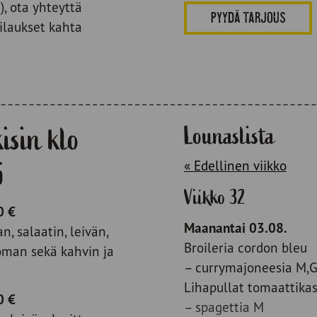
), ota yhteyttä
PYYDÄ TARJOUS
ilaukset kahta
isin klo
Lounaslista
5
« Edellinen viikko
Viikko 32
0 €
Maanantai 03.08.
n, salaatin, leivän,
Broileria cordon bleu
uoman sekä kahvin ja
– currymajoneesia M,G 
Lihapullat tomaattika
0 €
– spagettia M