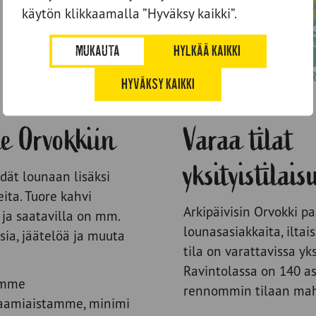
käytön klikkaamalla ”Hyväksy kaikki”.
MUKAUTA
HYLKÄÄ KAIKKI
HYVÄKSY KAIKKI
e Orvokkiin
Varaa tilat
yksityistilai
ät lounaan lisäksi
eita. Tuore kahvi
Arkipäivisin Orvokki p
 ja saatavilla on mm.
lounasasiakkaita, iltais
sia, jäätelöä ja muuta
tila on varattavissa yks
Ravintolassa on 140 as
amme
rennommin tilaan maht
 aamiaistamme, minimi