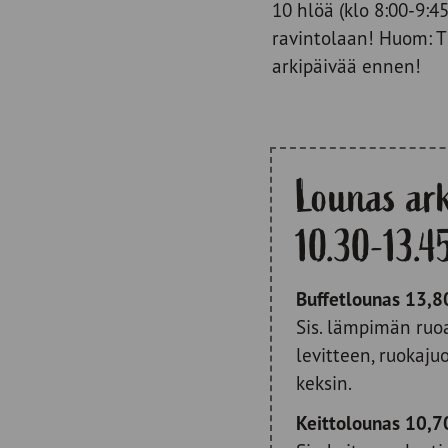
10 hlöä (klo 8:00-9:45
ravintolaan! Huom: T
arkipäivää ennen!
Lounas ark
10.30-13.4
Buffetlounas 13,8
Sis. lämpimän ruoa
levitteen, ruokaj
keksin.
Keittolounas 10,7