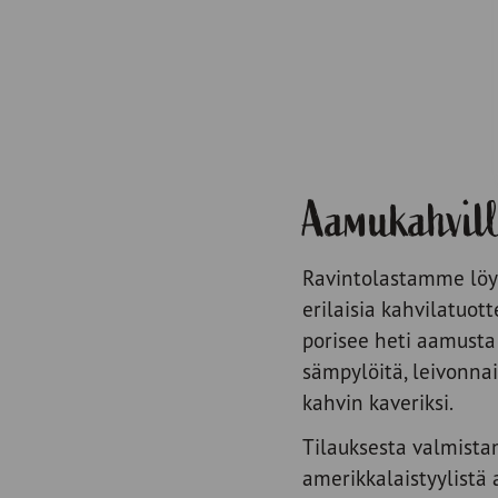
Aamukahvill
Ravintolastamme löyd
erilaisia kahvilatuott
porisee heti aamusta
sämpylöitä, leivonnai
kahvin kaveriksi.
Tilauksesta valmist
amerikkalaistyylistä