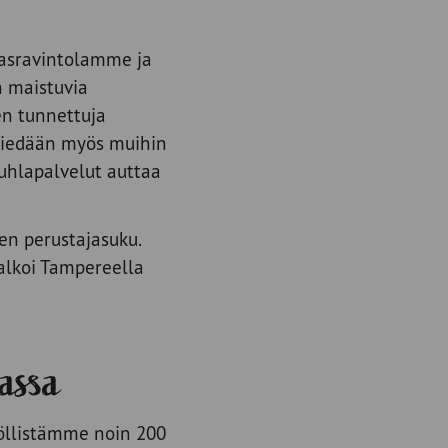
unasravintolamme ja
n maistuvia
en tunnettuja
viedään myös muihin
juhlapalvelut auttaa
een perustajasuku.
alkoi Tampereella
assa
yöllistämme noin 200