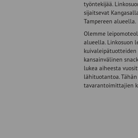
työntekijää. Linkosu
sijaitsevat Kangasall
Tampereen alueella.
Olemme leipomoteoll
alueella. Linkosuon l
kuivaleipätuotteiden 
kansainvälinen snack
lukea aiheesta vuosi
lähituotantoa. Tähän
tavarantoimittajien 