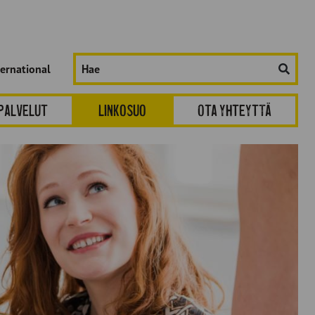
Hae
ternational
sivustolta:
spalvelut
Linkosuo
Ota yhteyttä