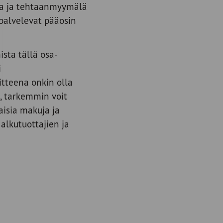
ria ja tehtaanmyymälä
) palvelevat pääosin
sta tällä osa-
i
itteena onkin olla
, tarkemmin voit
aisia makuja ja
alkutuottajien ja