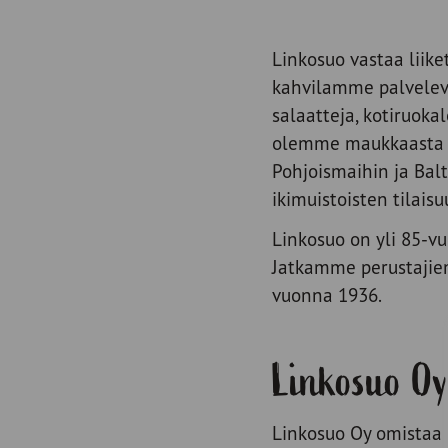
Linkosuo vastaa liike
kahvilamme palveleva
salaatteja, kotiruok
olemme maukkaasta k
Pohjoismaihin ja Balt
ikimuistoisten tilais
Linkosuo on yli 85-vu
Jatkamme perustajiem
vuonna 1936.
Linkosuo Oy
Linkosuo Oy omistaa 