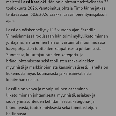
maisteri
Lassi Katajoki
. Hän on aloittanut tehtävässään 25.
toukokuuta 2026. Varatoimitusjohtaja Timo Jänne jatkaa
tehtävässään 30.6.2026 saakka, Lassin perehtymisjakson
ajan.
Lassi on työskennellyt yli 15 vuoden ajan Fazerilla.
Viimeisimmässä roolissaan hän toimi myllyliiketoiminnan
johtajana, ja sitä ennen hän on vastannut muun muassa
kasvipohjaisten tuotteiden kaupallisesta johtamisesta
Suomessa, kuluttajatuotteiden kategoria- ja
brändijohtamisesta sekä teollisten raaka-aineiden
myynnistä ja markkinoinnista kansainvälisesti. Hänellä on
kokemusta myös kotimaisista ja kansainvälisistä
kehityshankkeista.
Lassilla on vahva ja monipuolinen osaaminen
liiketoiminnan johtamisesta, myynnistä, asiakas- ja
sidosryhmäsuhteiden kehittämisestä, kategoria- ja
brändityöstä, tuotekehityksestä sekä toimitusketjun
hallinnasta.