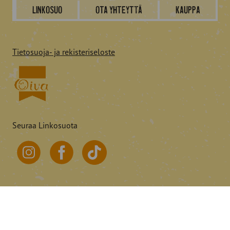
Linkosuo
Ota yhteyttä
Kauppa
Tietosuoja- ja rekisteriseloste
Seuraa Linkosuota
© 2026 Linkosuo.