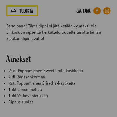
Facebook
Lin
Jaa tämä
TULOSTA
Bang bang! Tämä dippi ei jätä ketään kylmäksi. Vie
Linkosuon sipseillä herkuttelu uudelle tasolle tämän
kipakan dipin avulla!
Ainekset
½ dl Poppamiehen Sweet Chili -kastiketta
2 dl Ranskankermaa
½ tl Poppamiehen Sriracha-kastiketta
1 rkl Limen mehua
1 rkl Valkoviinietikkaa
Ripaus suolaa