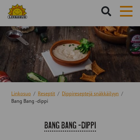
Hae
sivustolta:
Linkosuo
Reseptit
Dippireseptejä snäkkäilyyn
Bang Bang -dippi
Bang Bang -dippi