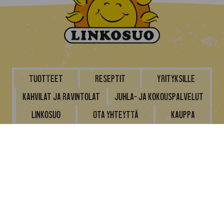
Tuotteet
Reseptit
Yrityksille
Kahvilat ja ravintolat
Juhla- ja kokouspalvelut
Linkosuo
Ota yhteyttä
Kauppa
Tietosuoja- ja rekisteriseloste