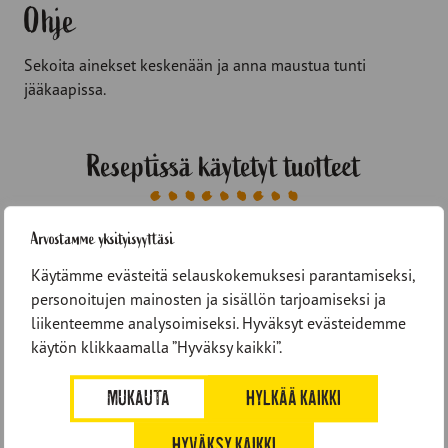
Ohje
Sekoita ainekset keskenään ja anna maustua tunti
jääkaapissa.
Reseptissä käytetyt tuotteet
Arvostamme yksityisyyttäsi
Käytämme evästeitä selauskokemuksesi parantamiseksi,
personoitujen mainosten ja sisällön tarjoamiseksi ja
liikenteemme analysoimiseksi. Hyväksyt evästeidemme
käytön klikkaamalla ”Hyväksy kaikki”.
MUKAUTA
HYLKÄÄ KAIKKI
HYVÄKSY KAIKKI