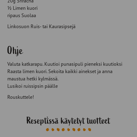
20g Sriracha
½ Limen kuori
ripaus Suolaa
Linkosuon Ruis- tai Kaurasipsejä
Ohje
Valuta katkarapu. Kuutioi punasipuli pieneksi kuutioksi
Raasta limen kuori. Sekoita kaikki ainekset ja anna
maustua hetki kylmässä.
Lusikoi ruissipsin päälle
Rouskuttele!
Reseptissä käytetyt tuotteet