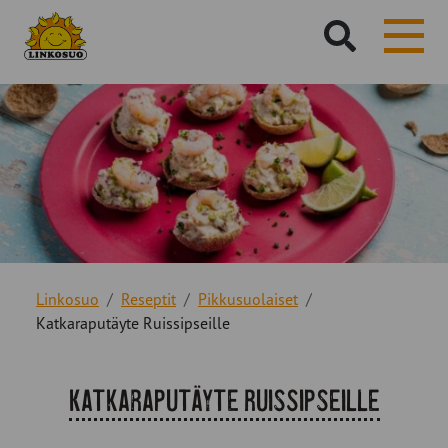
Hae
sivustolta:
Linkosuo
Reseptit
Pikkusuolaiset
Katkaraputäyte Ruissipseille
Katkaraputäyte Ruissipseille