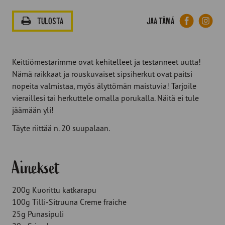
Facebook
Lin
Jaa tämä
TULOSTA
Keittiömestarimme ovat kehitelleet ja testanneet uutta!
Nämä raikkaat ja rouskuvaiset sipsiherkut ovat paitsi
nopeita valmistaa, myös älyttömän maistuvia! Tarjoile
vieraillesi tai herkuttele omalla porukalla. Näitä ei tule
jäämään yli!
Täyte riittää n. 20 suupalaan.
Ainekset
200g Kuorittu katkarapu
100g Tilli-Sitruuna Creme fraiche
25g Punasipuli