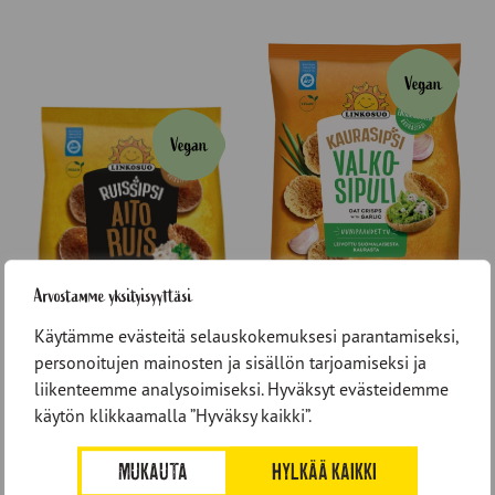
Arvostamme yksityisyyttäsi
Käytämme evästeitä selauskokemuksesi parantamiseksi,
personoitujen mainosten ja sisällön tarjoamiseksi ja
Kaurasipsi Valkosipuli 120
liikenteemme analysoimiseksi. Hyväksyt evästeidemme
Ruissipsi Aito 150 g
g
käytön klikkaamalla ”Hyväksy kaikki”.
MUKAUTA
HYLKÄÄ KAIKKI