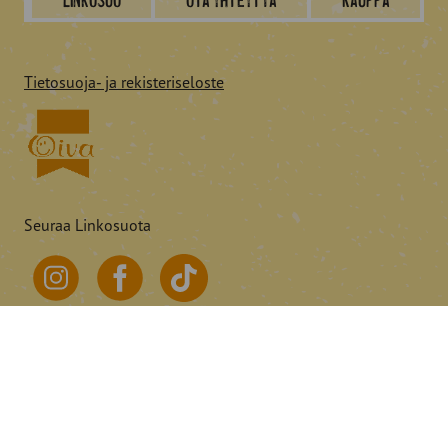
Linkosuo
Ota yhteyttä
Kauppa
Tietosuoja- ja rekisteriseloste
Seuraa Linkosuota
© 2026 Linkosuo.