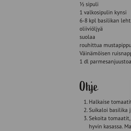
½ sipuli
1 valkosipulin kynsi
6-8 kpl basilikan leh
oliiviöljyä
suolaa
rouhittua mustapippu
Väinämöisen ruisnap
1 dl parmesanjuusto
Ohje
Halkaise tomaatit
Suikaloi basilika 
Sekoita tomaatit, 
hyvin kasassa. Ma