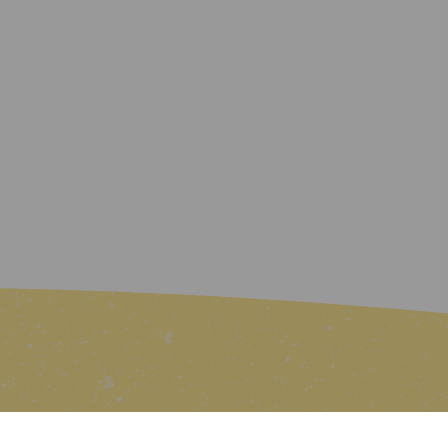
Linkosuo
Ota yhteyttä
Kauppa