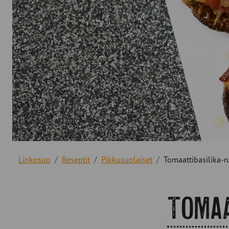
Linkosuo
Reseptit
Pikkusuolaiset
Tomaattibasilika-r
Tomaa