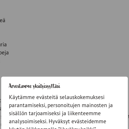
teä
ria
peja
a
Arvostamme yksityisyyttäsi
Käytämme evästeitä selauskokemuksesi
, poista siemenet ja pilko tomaatit pieniksi kuutioiksi.
parantamiseksi, personoitujen mainosten ja
ja hienonna sipulit.
sisällön tarjoamiseksi ja liikenteemme
sipulit ja basilika keskenään ja lisää oliiviöljyä niin, e
analysoimiseksi. Hyväksyt evästeidemme
usta suolalla ja vastarouhitulla mustapippurilla.