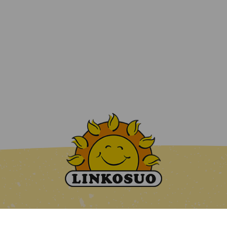
Kahvilat ja ravintolat
Juhla- ja kokouspalvelut