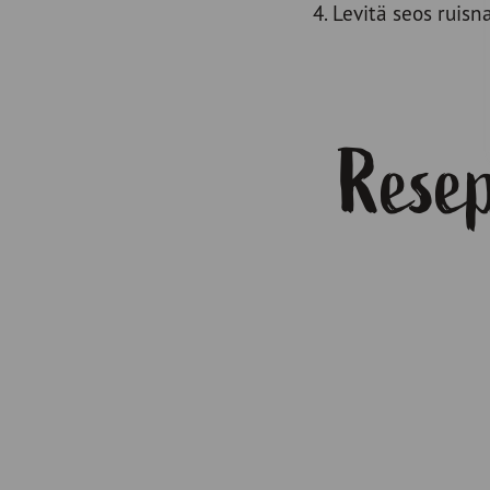
Levitä seos ruisn
Resep