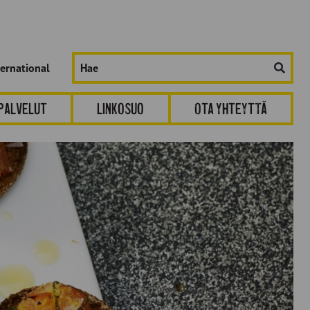
Hae
ternational
sivustolta:
spalvelut
Linkosuo
Ota yhteyttä