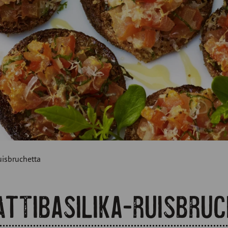
uisbruchetta
ttibasilika-ruisbru