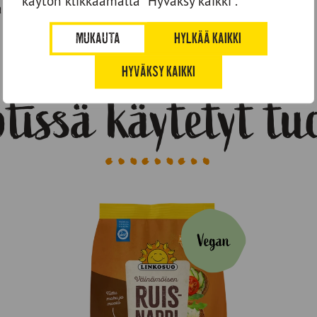
käytön klikkaamalla ”Hyväksy kaikki”.
appien päälle, ripottele pinnalle parmesanjuustoa.
MUKAUTA
HYLKÄÄ KAIKKI
HYVÄKSY KAIKKI
tissä käytetyt tu