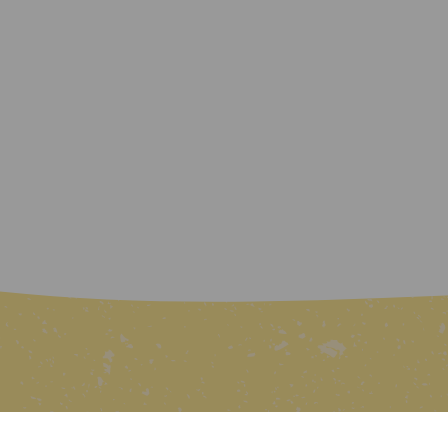
Tuotteet
Reseptit
Yrityksille