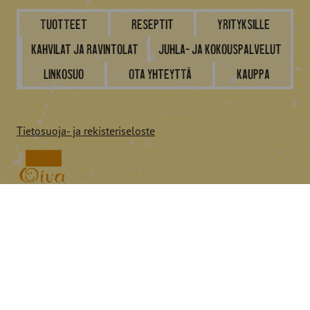
Tuotteet
Reseptit
Yrityksille
Kahvilat ja ravintolat
Juhla- ja kokouspalvelut
Linkosuo
Ota yhteyttä
Kauppa
Tietosuoja- ja rekisteriseloste
Seuraa Linkosuota