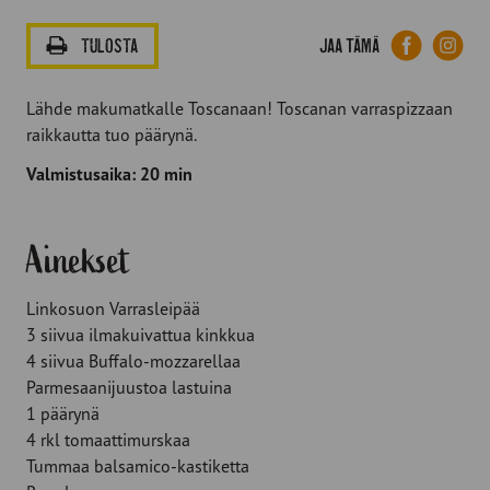
Facebook
Lin
Jaa tämä
TULOSTA
Lähde makumatkalle Toscanaan! Toscanan varraspizzaan
raikkautta tuo päärynä.
Valmistusaika: 20 min
Ainekset
Linkosuon Varrasleipää
3 siivua ilmakuivattua kinkkua
4 siivua Buffalo-mozzarellaa
Parmesaanijuustoa lastuina
1 päärynä
4 rkl tomaattimurskaa
Tummaa balsamico-kastiketta