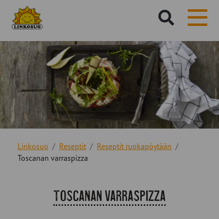
Hae
sivustolta:
Linkosuo
Reseptit
Reseptit ruokapöytään
Toscanan varraspizza
Toscanan varraspizza