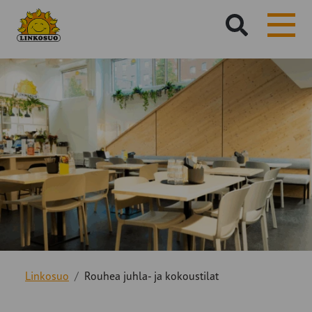
Hae
sivustolta:
Linkosuo
Rouhea juhla- ja kokoustilat