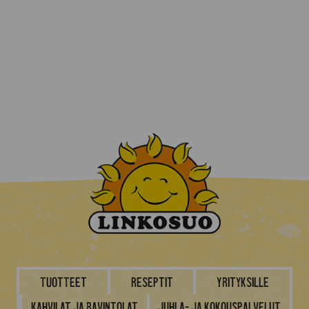
Tuotteet
Reseptit
Yrityksille
Kahvilat ja ravintolat
Juhla- ja kokouspalvelut