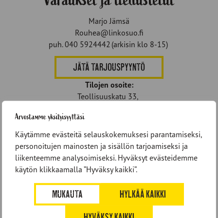
Marjo Jämsä
Rouhea@linkosuo.fi
puh. 040 5924442 (arkisin klo 8-15)
JÄTÄ TARJOUSPYYNTÖ
Tilojen osoite:
Teollisuuskatu 33,
00510 Helsinki
Arvostamme yksityisyyttäsi
Käytämme evästeitä selauskokemuksesi parantamiseksi,
Kuvia tiloista
personoitujen mainosten ja sisällön tarjoamiseksi ja
liikenteemme analysoimiseksi. Hyväksyt evästeidemme
käytön klikkaamalla ”Hyväksy kaikki”.
MUKAUTA
HYLKÄÄ KAIKKI
HYVÄKSY KAIKKI