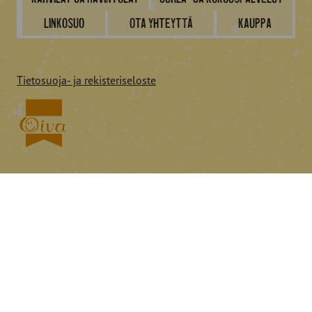
Linkosuo
Ota yhteyttä
Kauppa
Tietosuoja- ja rekisteriseloste
Seuraa Linkosuota
© 2026 Linkosuo.