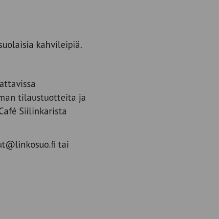
uolaisia kahvileipiä.
attavissa
an tilaustuotteita ja
afé Siilinkarista
t@linkosuo.fi tai