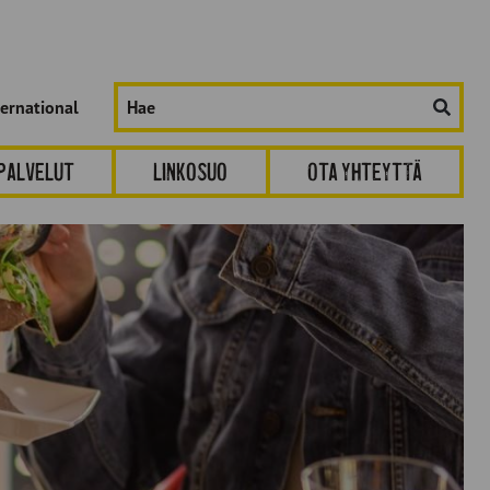
Hae
ternational
sivustolta:
spalvelut
Linkosuo
Ota yhteyttä