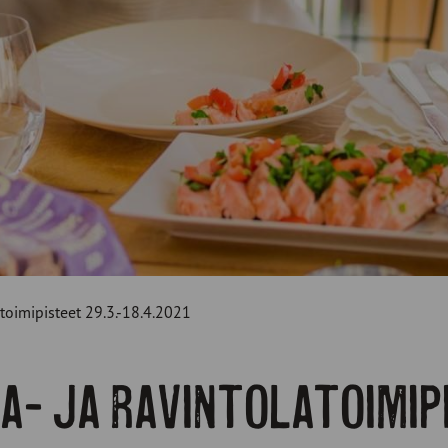
atoimipisteet 29.3.-18.4.2021
a- ja ravintolatoimi