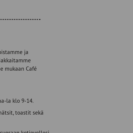
oistamme ja
asiakkaitamme
me mukaan Café
a-la klo 9-14.
tsit, toastit sekä
 suoraan kotiovellesi