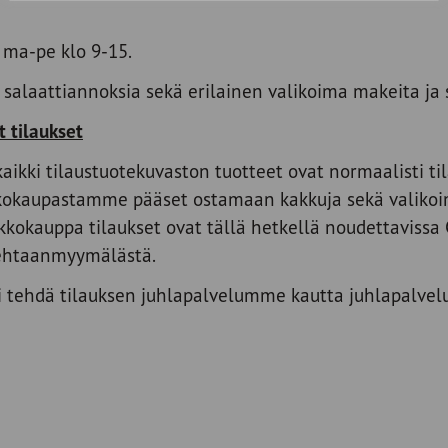
 ma-pe klo 9-15.
salaattiannoksia sekä erilainen valikoima makeita ja s
 tilaukset
ikki tilaustuotekuvaston tuotteet ovat normaalisti til
kokaupastamme pääset ostamaan kakkuja sekä valikoim
kkokauppa tilaukset ovat tällä hetkellä noudettavissa C
ehtaanmyymälästä.
i tehdä tilauksen juhlapalvelumme kautta juhlapalvelu