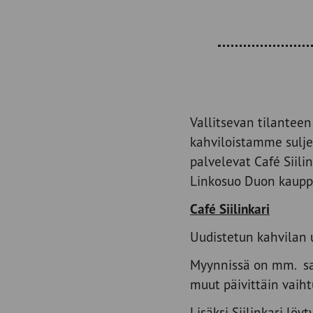
Vallitsevan tilante
kahviloistamme sulje
palvelevat Café Sii
Linkosuo Duon kauppa
Café Siilinkari
Uudistetun kahvilan 
Myynnissä on mm. sala
muut päivittäin vaiht
Lisäksi Siilinkari löy