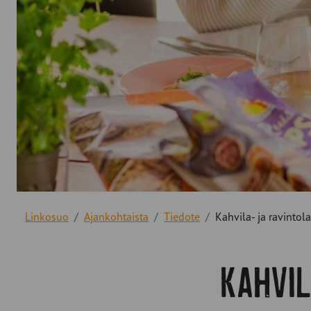
Linkosuo
Ajankohtaista
Tiedote
Kahvila- ja ravintol
Kahvil