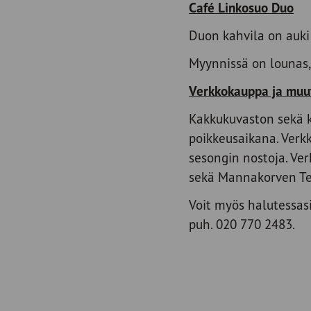
Café Linkosuo Duo
Duon kahvila on auki
Myynnissä on lounas, 
Verkkokauppa ja muut
Kakkukuvaston sekä ka
poikkeusaikana. Verk
sesongin nostoja. Ver
sekä Mannakorven T
Voit myös halutessas
puh. 020 770 2483.