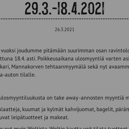
29.3.-18.4.2021
26.3.2021
en vuoksi joudumme pitämään suurimman osan ravintol
ttuna 18.4. asti. Poikkeusaikana ulosmyyntiä varten 
linkari, Mannakorven tehtaanmyymälä sekä nyt avaam
-auton tilalle.
ulosmyyntiluukusta on take away -annosten myyntiä m
atteja, kuumat ja kylmät kahvijuomat, bagelit, pärämä
uvat leipätuotteet ja makeat.
tyy nyt myös
Woltista.
Woltin kautta voit tilata tuotteet