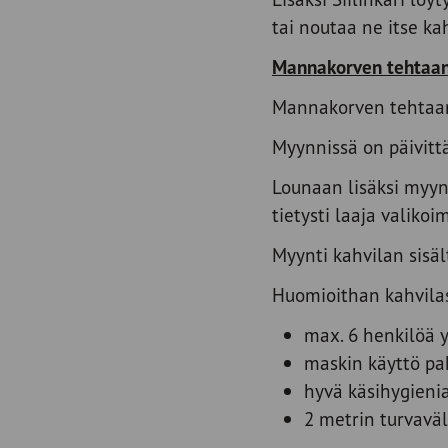
tai noutaa ne itse k
Mannakorven tehtaa
Mannakorven tehtaan
Myynnissä on päivitt
Lounaan lisäksi myynn
tietysti laaja valikoi
Myynti kahvilan sisä
Huomioithan kahvilas
max. 6 henkilöä y
maskin käyttö pa
hyvä käsihygieni
2 metrin turvaväl