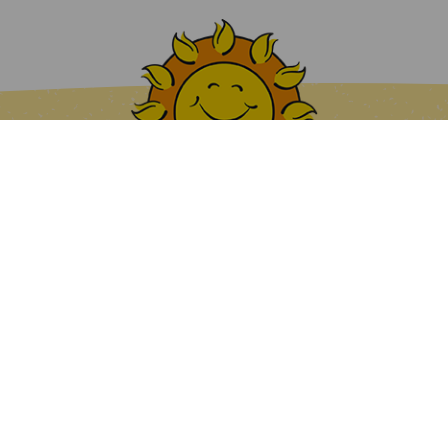
Kahvilat ja ravintolat
Juhla- ja kokouspalvelut
Seuraa Linkosuota