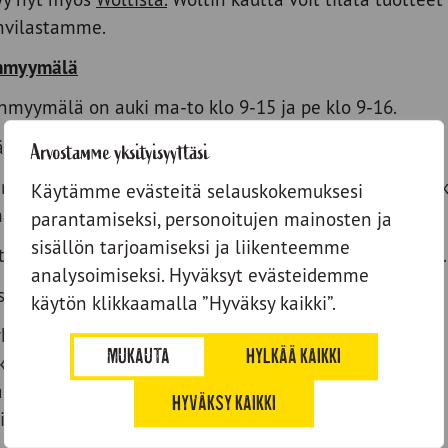
ahvilastamme.
nmyymälä
myymälä on auki ma-to klo 9-15 ja pe klo 9-16.
äin vaihtuva lounas. Lounaslistan löydät
täältä
.
Arvostamme yksityisyyttäsi
issä on vaihtuva valikoima täytettyjä leipiä sekä make
Käytämme evästeitä selauskokemuksesi
ma sipsejä ja lastuja.
parantamiseksi, personoitujen mainosten ja
sisällön tarjoamiseksi ja liikenteemme
ltä, mutta kaikki tuotteet ainoastaan mukaan otettuna.
analysoimiseksi. Hyväksyt evästeidemme
sa asioidessasi:
käytön klikkaamalla ”Hyväksy kaikki”.
htä aikaa kahvilassa
MUKAUTA
HYLKÄÄ KAIKKI
kollinen
a
HYVÄKSY KAIKKI
it