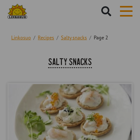
Hae
sivustolta:
Linkosuo
Recipes
Salty snacks
Page 2
Reseptiteema:
Salty snacks