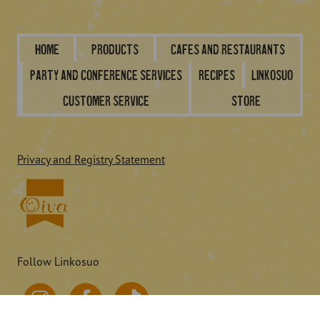
Home
Products
Cafes and restaurants
Party and conference services
Recipes
Linkosuo
Customer service
Store
Privacy and Registry Statement
Follow Linkosuo