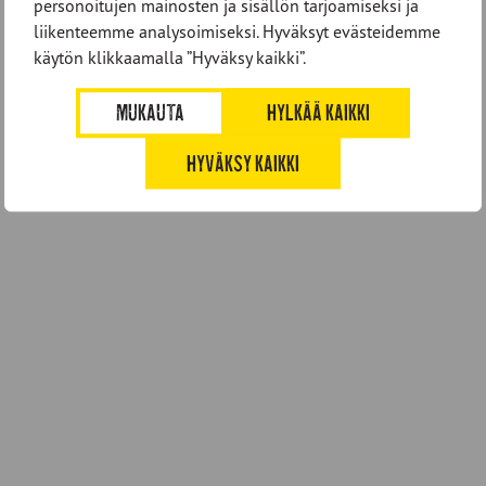
personoitujen mainosten ja sisällön tarjoamiseksi ja
Reseptissä käytetyt tuotteet
liikenteemme analysoimiseksi. Hyväksyt evästeidemme
käytön klikkaamalla ”Hyväksy kaikki”.
MUKAUTA
HYLKÄÄ KAIKKI
HYVÄKSY KAIKKI