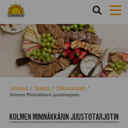
Hae
sivustolta:
Linkosuo
Reseptit
Pikkusuolaiset
Kolmen Mininäkkärin juustotarjotin
Kolmen Mininäkkärin juustotarjotin