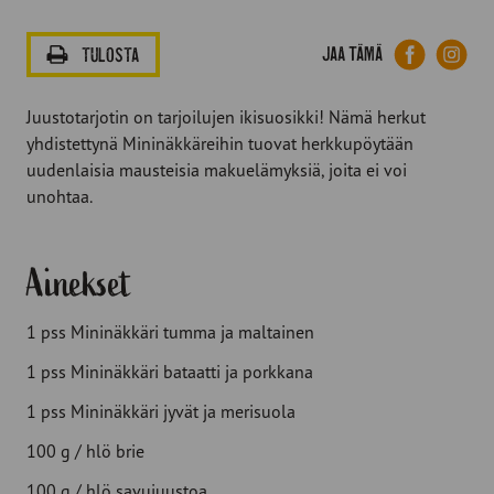
Facebook
Lin
Jaa tämä
TULOSTA
Juustotarjotin on tarjoilujen ikisuosikki! Nämä herkut
yhdistettynä Mininäkkäreihin tuovat herkkupöytään
uudenlaisia mausteisia makuelämyksiä, joita ei voi
unohtaa.
Ainekset
1 pss Mininäkkäri tumma ja maltainen
1 pss Mininäkkäri bataatti ja porkkana
1 pss Mininäkkäri jyvät ja merisuola
100 g / hlö brie
100 g / hlö savujuustoa