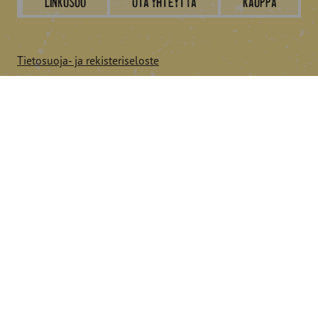
Linkosuo
Ota yhteyttä
Kauppa
Tietosuoja- ja rekisteriseloste
Seuraa Linkosuota
© 2026 Linkosuo.