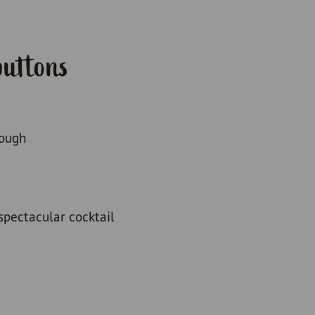
buttons
dough
pectacular cocktail