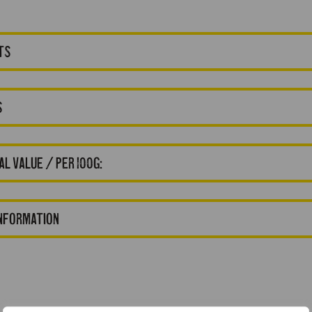
ts
s
al value / per 100g:
information