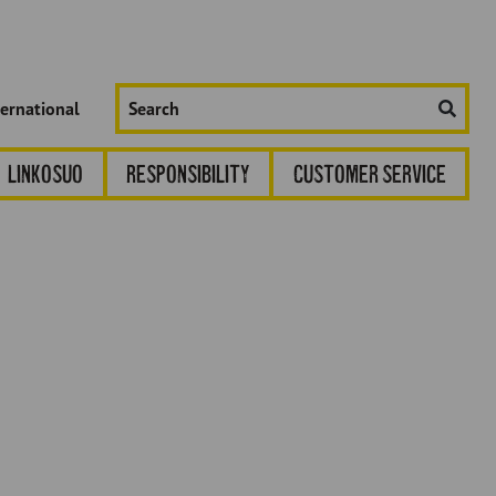
Hae
ternational
sivustolta:
Linkosuo
Responsibility
Customer service