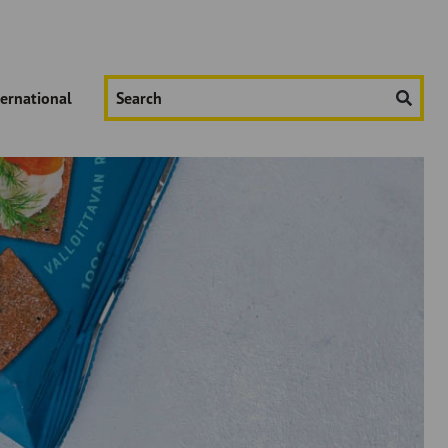
Hae
ternational
sivustolta: