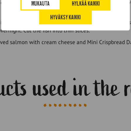
he grater. Squeeze the juice from the lime and add it w
MUKAUTA
HYLKÄÄ KAIKKI
HYVÄKSY KAIKKI
in cling film or a freezer bag. Allow the salmon to seas
vernight. Cut the fish into thin slices.
aved salmon with cream cheese and Mini Crispbread D
cts used in the 