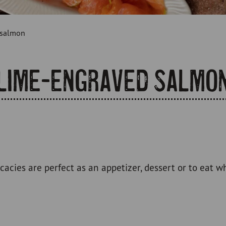
 salmon
Lime-engraved salmo
icacies are perfect as an appetizer, dessert or to eat w