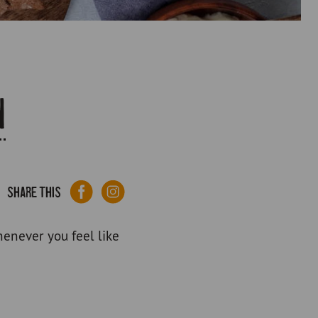
n
Facebook
Linkedin
Share this
henever you feel like