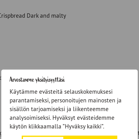
Crispbread Dark and malty
ice
Arvostamme yksityisyyttäsi
Käytämme evästeitä selauskokemuksesi
parantamiseksi, personoitujen mainosten ja
sisällön tarjoamiseksi ja liikenteemme
analysoimiseksi. Hyväksyt evästeidemme
käytön klikkaamalla ”Hyväksy kaikki”.
ugar over the salmon, then add more salt. Finely grate