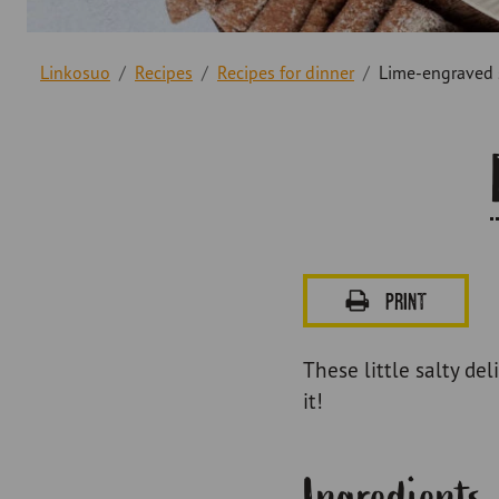
Linkosuo
Recipes
Recipes for dinner
Lime-engraved
PRINT
These little salty del
it!
Ingredients