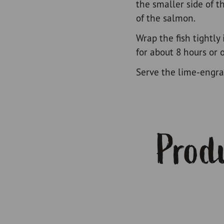
the smaller side of t
of the salmon.
Wrap the fish tightly 
for about 8 hours or o
Serve the lime-engr
Produ