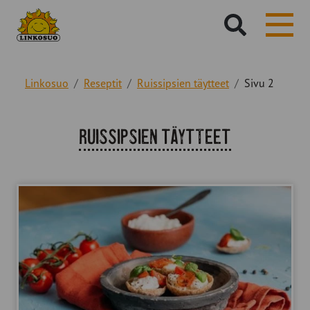
Hae
sivustolta:
Linkosuo
Reseptit
Ruissipsien täytteet
Sivu 2
Reseptiteema:
Ruissipsien täytteet