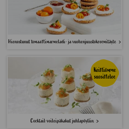
Hienostunut tomaattimarmeladi- ja vuohenjuustokreemitäyte
Cocktail-voileipäkakut juhlapöytiin